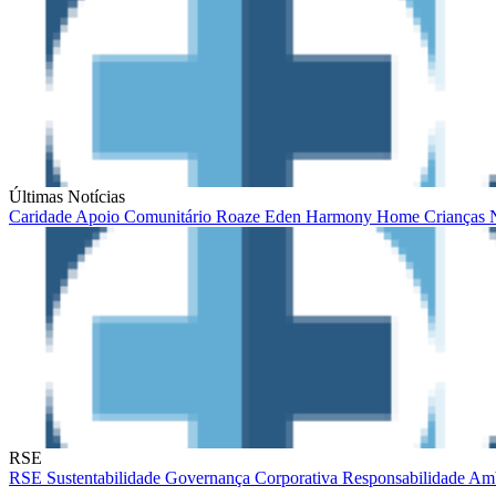
Últimas Notícias
Caridade
Apoio Comunitário
Roaze
Eden
Harmony Home
Crianças
RSE
RSE
Sustentabilidade
Governança Corporativa
Responsabilidade Am