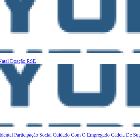
Natal
Doação
RSE
biental
Participação Social
Cuidado Com O Empregado
Cadeia De Su