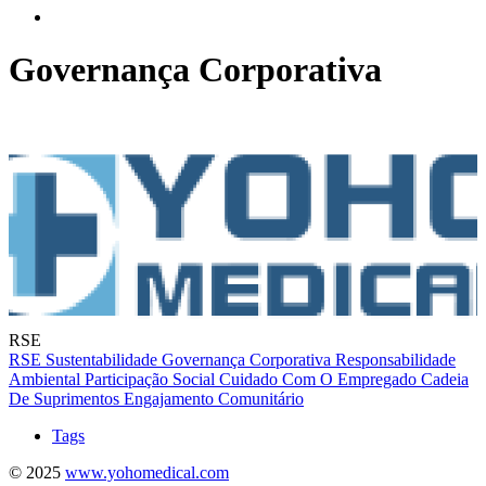
Governança Corporativa
RSE
RSE
Sustentabilidade
Governança Corporativa
Responsabilidade
Ambiental
Participação Social
Cuidado Com O Empregado
Cadeia
De Suprimentos
Engajamento Comunitário
Tags
© 2025
www.yohomedical.com